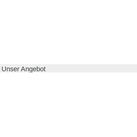
Unser Angebot
RealityMaps App
Tourenplaner
Touren finden
Shop
Touren entdecken
Schönste Wandertouren