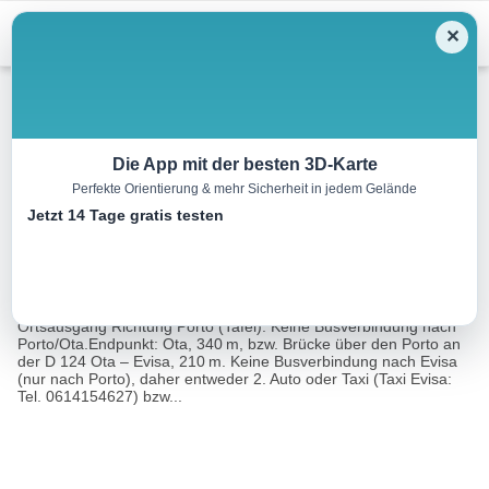
Menu
✕
Wandern
Die App mit der besten 3D-Karte
Perfekte Orientierung & mehr Sicherheit in jedem Gelände
Spelunca-Schlucht
Jetzt 14 Tage gratis testen
6.1 km
02:30 h
150 m
615 m
Eine Tour von:
Rother Wanderführer Korsika (Klaus Wolfsperger)
Ausgangspunkt: Evisa, 829 m. Pfadbeginn am Friedhof am
Ortsausgang Richtung Porto (Tafel). Keine Busverbindung nach
Porto/Ota.Endpunkt: Ota, 340 m, bzw. Brücke über den Porto an
der D 124 Ota – Evisa, 210 m. Keine Busverbindung nach Evisa
(nur nach Porto), daher entweder 2. Auto oder Taxi (Taxi Evisa:
Tel. 0614154627) bzw...