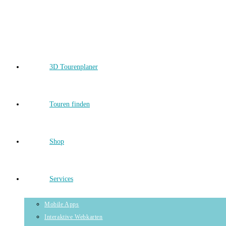
Skip
to
content
3D Tourenplaner
Touren finden
Shop
Services
Mobile Apps
Interaktive Webkarten