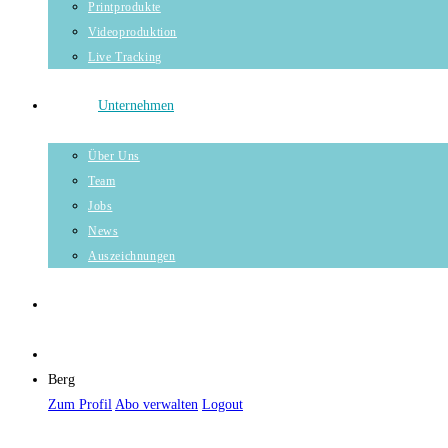
Printprodukte
Videoproduktion
Live Tracking
Unternehmen
Über Uns
Team
Jobs
News
Auszeichnungen
Berg
Zum Profil
Abo verwalten
Logout