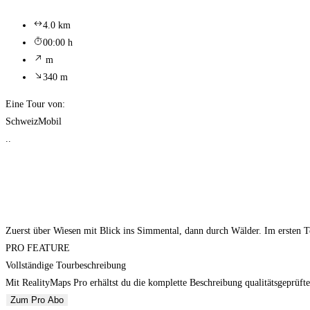
4.0 km
00:00 h
m
340 m
Eine Tour von:
SchweizMobil
..
Zuerst über Wiesen mit Blick ins Simmental, dann durch Wälder. Im ersten Te
PRO FEATURE
Vollständige Tourbeschreibung
Mit RealityMaps Pro erhältst du die komplette Beschreibung qualitätsgeprüfte
Zum Pro Abo