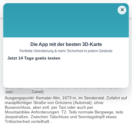
Menu
✕
Wandern
Die App mit der besten 3D-Karte
Perfekte Orientierung & mehr Sicherheit in jedem Gelände
Sonntagsköpfl, 2030 m –
Jetzt 14 Tage gratis testen
Adolf-Pichler-Hütte
9.1 km
03:00 h
451 m
451 m
Eine Tour
Rother Wanderführer Rund um Innsbruck (Mark
von:
Zahel)
Ausgangspunkt: Kemater Alm, 1673 m, im Senderstal. Zufahrt auf
mautpflichtiger Straße von Grinzens (Automat), ohne
Busanschluss, aber evtl. per Taxi oder auch per
Mountainbike.Anforderungen: T2. Teils normale Bergwege, teils
Jeepstraßen. Zwischen Talschluss und Sonntagsköpfl etwas
Trittsicherheit vorteilhaft...