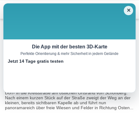
Menu
✕
Wandern
Die App mit der besten 3D-Karte
Perfekte Orientierung & mehr Sicherheit in jedem Gelände
Sonnenbichl-Weg
Jetzt 14 Tage gratis testen
10.0 km
02:30 h
175 m
151 m
Eine Tour von:
Tourismusverband Pfaffenwinkel
Der Startpunkt der Runde befindet sich an der Einmündung der
Dorf- in die Kreisstraße am östlichen Ortsrand von Schönberg.
Nach einem kurzen Stück auf der Straße zweigt der Weg an der
kleinen, bereits sichtbaren Kapelle ab und führt nun
panoramareich über freie Wiesen und Felder in Richtung Osten...