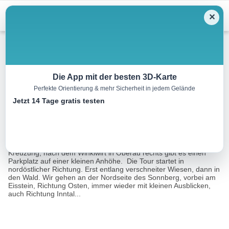
Menu
✕
Winterwandern
Die App mit der besten 3D-Karte
Perfekte Orientierung & mehr Sicherheit in jedem Gelände
Sonnbergrunde
Jetzt 14 Tage gratis testen
6.5 km
04:00 h
217 m
221 m
Eine Tour von:
Contwise
Ausgangspunkt: in Richtung Zauberwinkel nach der
Kreuzung, nach dem Winklwirt in Oberau rechts gibt es einen
Parkplatz auf einer kleinen Anhöhe. Die Tour startet in
nordöstlicher Richtung. Erst entlang verschneiter Wiesen, dann in
den Wald. Wir gehen an der Nordseite des Sonnberg, vorbei am
Eisstein, Richtung Osten, immer wieder mit kleinen Ausblicken,
auch Richtung Inntal...