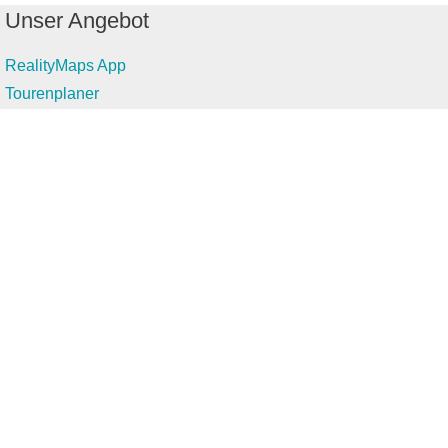
Unser Angebot
RealityMaps App
Tourenplaner
Touren finden
Shop
Touren entdecken
Schönste Wandertouren
Top-Touren
Top-Regionen
Skitouren
Infos & Service
News
FAQs