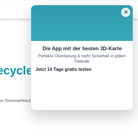
✕
Die App mit der besten 3D-Karte
Perfekte Orientierung & mehr Sicherheit in jedem
Gelände
wecyclebrandenburg
Jetzt 14 Tage gratis testen
inen Sommerfrische-Dörfern erkunden. Um 9 Uhr morgens bringt uns