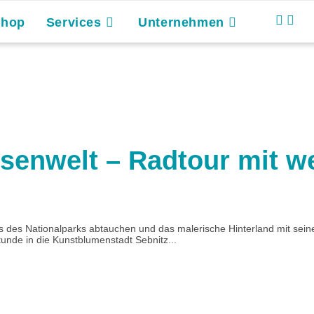
Shop
Services
Unternehmen
elsenwelt – Radtour mit 
is des Nationalparks abtauchen und das malerische Hinterland mit se
nde in die Kunstblumenstadt Sebnitz...