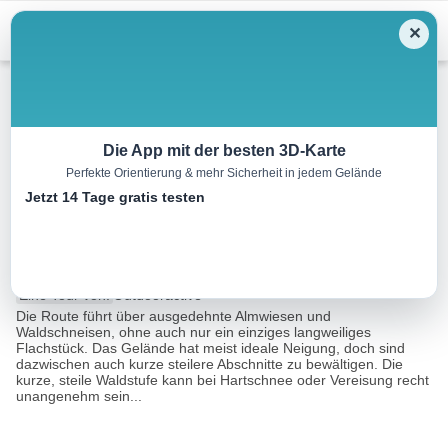
Menu
✕
Skitour
Die App mit der besten 3D-Karte
Perfekte Orientierung & mehr Sicherheit in jedem Gelände
Skitour Schwalbenwand
Jetzt 14 Tage gratis testen
(Nordanstieg)
4.9 km
03:30 h
1100 m
1100 m
Eine Tour von:
Outdooractive
Die Route führt über ausgedehnte Almwiesen und
Waldschneisen, ohne auch nur ein einziges langweiliges
Flachstück. Das Gelände hat meist ideale Neigung, doch sind
dazwischen auch kurze steilere Abschnitte zu bewältigen. Die
kurze, steile Waldstufe kann bei Hartschnee oder Vereisung recht
unangenehm sein...