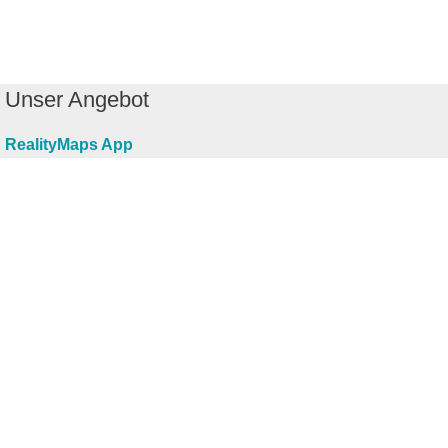
Unser Angebot
RealityMaps App
Tourenplaner
Touren finden
Shop
Touren entdecken
Schönste Wandertouren
Top-Touren
Top-Regionen
Skitouren
Infos & Service