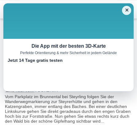
Menu
✕
Skitour
Die App mit der besten 3D-Karte
Perfekte Orientierung & mehr Sicherheit in jedem Gelände
Skitour Schwalbenmauer
Jetzt 14 Tage gratis testen
(Tourengebiet Steyrling)
6.5 km
04:30 h
1090 m
68 m
Eine Tour von:
TOURDATA
Vom Parkplatz im Brunnental bei Steyrling folgen Sie der
Wanderwegmarkierung zur Steyrerhütte und gehen in den
Katzengraben, immer entlang des Baches. Bei einer deutlichen
Linkskurve gehen Sie direkt geradeaus durch den engen Graben
hoch bis zur Forststraße. Nun gehen Sie etwas rechts kurz duch
den Wald bis der schöne Gipfelhang sichtbar wird...