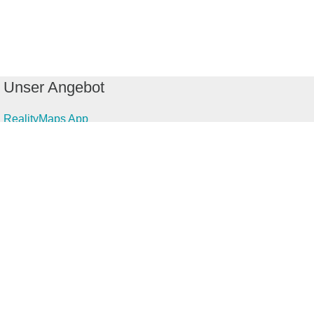
Unser Angebot
RealityMaps App
Tourenplaner
Touren finden
Shop
Touren entdecken
Schönste Wandertouren
Top-Touren
Top-Regionen
Skitouren