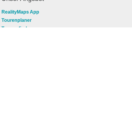
RealityMaps App
Tourenplaner
Touren finden
Shop
Touren entdecken
Schönste Wandertouren
Top-Touren
Top-Regionen
Skitouren
Infos & Service
News
FAQs
Über uns