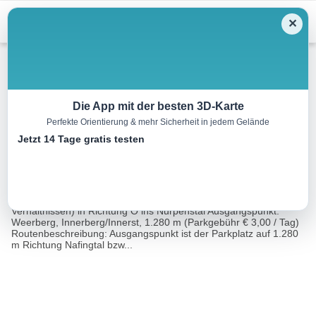
Menu
✕
Skitour
Die App mit der besten 3D-Karte
Perfekte Orientierung & mehr Sicherheit in jedem Gelände
Skitour Hoher Kopf ab Innerst
Jetzt 14 Tage gratis testen
6.0 km
03:30 h
1120 m
m
Eine Tour von:
Contwise
Lawinengefahr: mäßig Abfahrt: Aufstiegsspur oder (bei sicheren
Verhältnissen) in Richtung O ins Nurpenstal Ausgangspunkt:
Weerberg, Innerberg/Innerst, 1.280 m (Parkgebühr € 3,00 / Tag)
Routenbeschreibung: Ausgangspunkt ist der Parkplatz auf 1.280
m Richtung Nafingtal bzw...