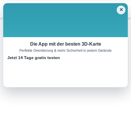
Menu
✕
Skitour
Die App mit der besten 3D-Karte
Perfekte Orientierung & mehr Sicherheit in jedem Gelände
Skipiste Špičák 8
Jetzt 14 Tage gratis testen
0.6 km
00:00 h
0 m
607 m
Eine Tour von:
Landkreis Cham
präparierte Piste, keine Beschneiung, Flutlicht, Schlepplift..