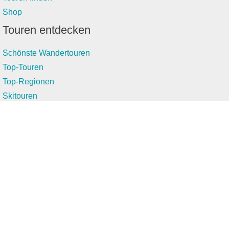
Shop
Touren entdecken
Schönste Wandertouren
Top-Touren
Top-Regionen
Skitouren
Infos & Service
News
FAQs
Über uns
RealityMaps
Team
Jobs