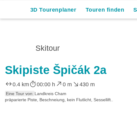
3D Tourenplaner
Touren finden
Skitour
Skipiste Špičák 2a
0.4 km
00:00 h
0 m
430 m
Eine Tour von:
Landkreis Cham
präparierte Piste, Beschneiung, kein Flutlicht, Sessellift..