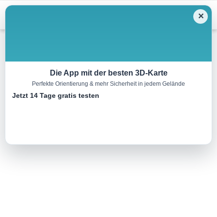
Menu
✕
Skitour
Die App mit der besten 3D-Karte
Perfekte Orientierung & mehr Sicherheit in jedem Gelände
Skipiste Pröller Fuchsabfahrt
Jetzt 14 Tage gratis testen
1.2 km
00:00 h
0 m
1195 m
Eine Tour von:
Landkreis Cham
präparierte Piste, Beschneiung, Flutlicht, Schlepplift..