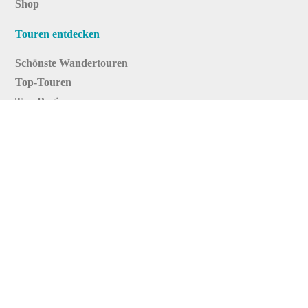
Shop
Touren entdecken
Schönste Wandertouren
Top-Touren
Top-Regionen
Skitouren
Infos & Service
News
FAQs
Über uns
RealityMaps
Team
Jobs