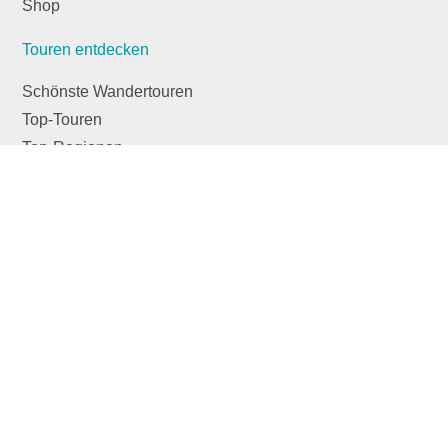
Shop
Touren entdecken
Schönste Wandertouren
Top-Touren
Top-Regionen
Skitouren
Infos & Service
News
FAQs
Über uns
RealityMaps
Team
Jobs