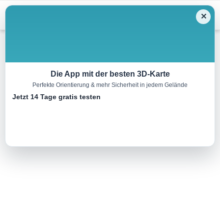
Menu
✕
Skitour
Die App mit der besten 3D-Karte
Perfekte Orientierung & mehr Sicherheit in jedem Gelände
Skipiste Maibrunn
Jetzt 14 Tage gratis testen
0.6 km
00:00 h
0 m
640 m
Eine Tour von:
Landkreis Cham
präparierte Piste, Beschneiung, Flutlicht, Doppelschlepplift..