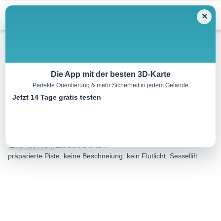
Menu
✕
Skitour
Die App mit der besten 3D-Karte
Perfekte Orientierung & mehr Sicherheit in jedem Gelände
Skipiste Hohenbogen Obere
Jetzt 14 Tage gratis testen
Liftschneise
0.3 km
00:00 h
3 m
341 m
Eine Tour von:
Landkreis Cham
präparierte Piste, keine Beschneiung, kein Flutlicht, Sessellift..