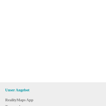
Unser Angebot
RealityMaps App