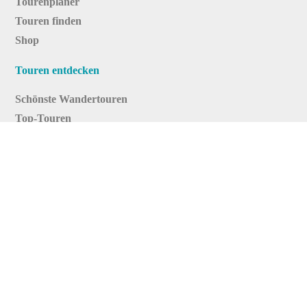
Tourenplaner
Touren finden
Shop
Touren entdecken
Schönste Wandertouren
Top-Touren
Top-Regionen
Skitouren
Infos & Service
News
FAQs
Über uns
RealityMaps