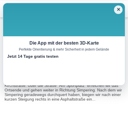
Menu
✕
Wandern
Die App mit der besten 3D-Karte
Perfekte Orientierung & mehr Sicherheit in jedem Gelände
Simmereinöd
Jetzt 14 Tage gratis testen
5.4 km
01:45 h
4175 m
1242 m
Eine Tour von:
Landkreis Cham
Beim Feuerwehrhaus biegen wir ab und benutzen die
Kirchstraße. Über die Straße "Am Sportplatz“ erreichen wir das
Ortsende und gehen weiter in Richtung Simpering. Nach dem wir
Simpering geradewegs durchquert haben, biegen wir nach einer
kurzen Steigung rechts in eine Asphaltstraße ein...