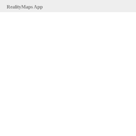
RealityMaps App
Tourenplaner
Touren finden
Shop
Touren entdecken
Schönste Wandertouren
Top-Touren
Top-Regionen
Skitouren
Infos & Service
News
FAQs
Über uns