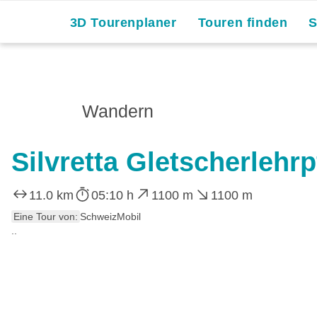
3D Tourenplaner
Touren finden
Wandern
Silvretta Gletscherlehr
11.0 km
05:10 h
1100 m
1100 m
Eine Tour von:
SchweizMobil
..