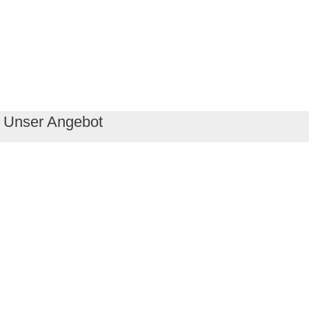
Unser Angebot
RealityMaps App
Tourenplaner
Touren finden
Shop
Touren entdecken
Schönste Wandertouren
Top-Touren
Top-Regionen