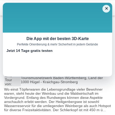
Menu
✕
Wandern
Die App mit der besten 3D-Karte
Perfekte Orientierung & mehr Sicherheit in jedem Gelände
SH6 – Häfnerhaslacher Wald-
Jetzt 14 Tage gratis testen
und Seeweg (kleine Runde)
4.0 km
01:10 h
144 m
144 m
Eine
Tourismusnetzwerk Baden-Württemberg, Land der
Tour
1000 Hügel - Kraichgau-Stromberg
von:
Wo einst Töpferwaren die Lebensgrundlage vieler Bewohner
waren, steht heute der Weinbau und die Waldwirtschaft im
Vordergrund. Entlang des Rundweges können diese Aspekte
anschaulich erlebt werden. Der Heiligenbergsee ist sowohl
Wasserreservoir für die umliegenden Weinberge als auch Hotspot
für diverse Freizeitaktivitäten. Der Schlierkopf ist mit 450 m ü...