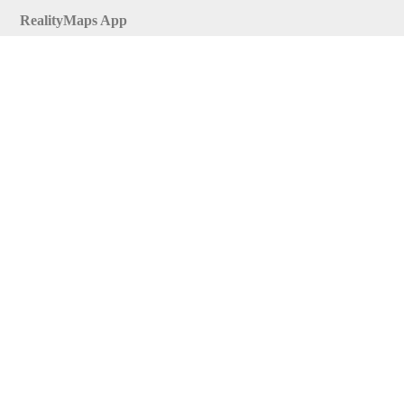
RealityMaps App
Tourenplaner
Touren finden
Shop
Touren entdecken
Schönste Wandertouren
Top-Touren
Top-Regionen
Skitouren
Infos & Service
News
FAQs
Über uns