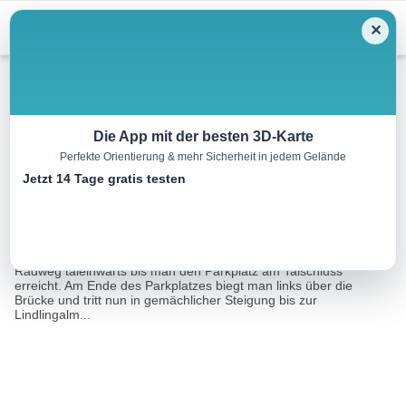
Menu
✕
Mountainbike
Die App mit der besten 3D-Karte
Perfekte Orientierung & mehr Sicherheit in jedem Gelände
SH 06 Forsthof Alm – Runde
Jetzt 14 Tage gratis testen
18.9 km
02:29 h
560 m
560 m
Eine Tour von:
Outdooractive
Von Hinterglemm radelt man die ersten 7 km den Glemmtal
Radweg taleinwärts bis man den Parkplatz am Talschluss
erreicht. Am Ende des Parkplatzes biegt man links über die
Brücke und tritt nun in gemächlicher Steigung bis zur
Lindlingalm...