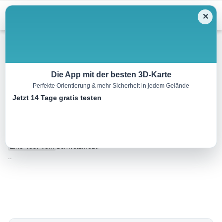
Menu
✕
Wandern
Die App mit der besten 3D-Karte
Perfekte Orientierung & mehr Sicherheit in jedem Gelände
Sentiero Lago di Lugano,
Jetzt 14 Tage gratis testen
Etappe 4/9
11.0 km
04:00 h
1100 m
180 m
Eine Tour von:
SchweizMobil
..