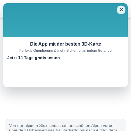
Menu
✕
Wandern
Die App mit der besten 3D-Karte
Perfekte Orientierung & mehr Sicherheit in jedem Gelände
Sentiero Cristallina, Etappe 3/3
Jetzt 14 Tage gratis testen
17.0 km
05:00 h
300 m
1750 m
Eine Tour von:
SchweizMobil
..
Von der alpinen Steinlandschaft an schönen Alpen vorbei
über den Höhenweg des Val Bedretto bis nach Airolo, dem