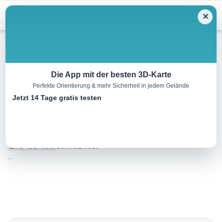
Menu
✕
Wandern
Die App mit der besten 3D-Karte
Perfekte Orientierung & mehr Sicherheit in jedem Gelände
Sentier du patrimoine de
Jetzt 14 Tage gratis testen
Romainmôtier
13.0 km
03:40 h
400 m
400 m
Eine Tour von:
SchweizMobil
..