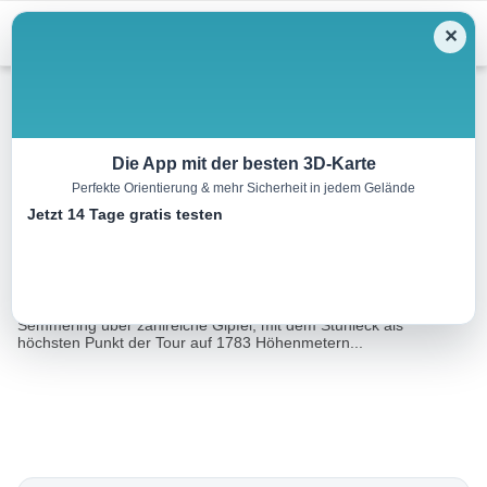
Menu
✕
Wandern
Die App mit der besten 3D-Karte
Perfekte Orientierung & mehr Sicherheit in jedem Gelände
Semmering – Stuhlecktour
Jetzt 14 Tage gratis testen
27.6 km
09:15 h
1205 m
1418 m
Eine Tour von:
Outdooractive
Die Stuhlecktour führt als Weitwanderung von der Passhöhe am
Semmering über zahlreiche Gipfel, mit dem Stuhleck als
höchsten Punkt der Tour auf 1783 Höhenmetern...