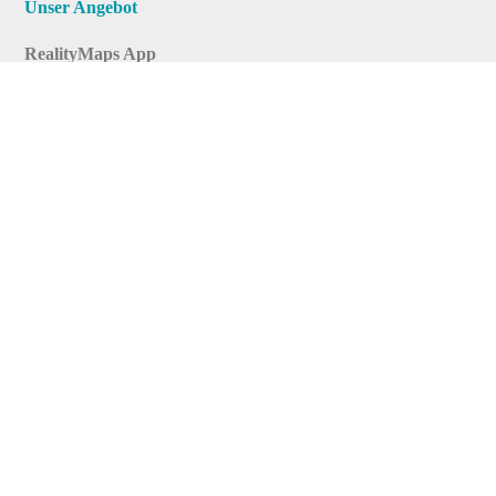
Unser Angebot
RealityMaps App
Tourenplaner
Touren finden
Shop
Touren entdecken
Schönste Wandertouren
Top-Touren
Top-Regionen
Skitouren
Infos & Service
News
FAQs