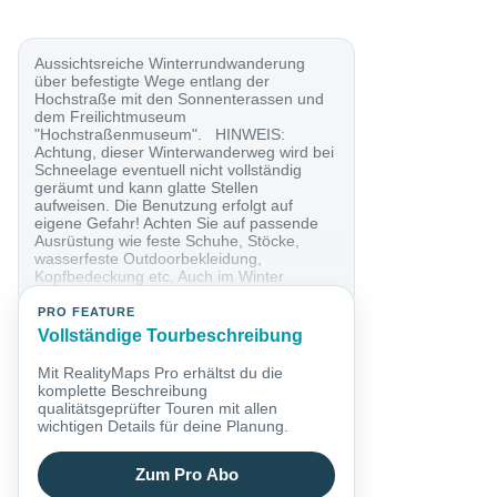
Aussichtsreiche Winterrundwanderung
über befestigte Wege entlang der
Hochstraße mit den Sonnenterassen und
dem Freilichtmuseum
"Hochstraßenmuseum". HINWEIS:
Achtung, dieser Winterwanderweg wird bei
Schneelage eventuell nicht vollständig
geräumt und kann glatte Stellen
aufweisen. Die Benutzung erfolgt auf
eigene Gefahr! Achten Sie auf passende
Ausrüstung wie feste Schuhe, Stöcke,
wasserfeste Outdoorbekleidung,
Kopfbedeckung etc. Auch im Winter
ausreichend Wasser trinken! Auf die
frühe...
PRO FEATURE
Vollständige Tourbeschreibung
Mit RealityMaps Pro erhältst du die
komplette Beschreibung
qualitätsgeprüfter Touren mit allen
wichtigen Details für deine Planung.
Zum Pro Abo