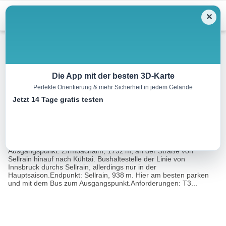
Menu
✕
Wandern
Die App mit der besten 3D-Karte
Perfekte Orientierung & mehr Sicherheit in jedem Gelände
Sellraintaler Höhenwanderweg
Jetzt 14 Tage gratis testen
17.7 km
07:30 h
874 m
1728 m
Eine Tour
Rother Wanderführer Rund um Innsbruck (Mark
von:
Zahel)
Ausgangspunkt: Zirmbachalm, 1792 m, an der Straße von
Sellrain hinauf nach Kühtai. Bushaltestelle der Linie von
Innsbruck durchs Sellrain, allerdings nur in der
Hauptsaison.Endpunkt: Sellrain, 938 m. Hier am besten parken
und mit dem Bus zum Ausgangspunkt.Anforderungen: T3...