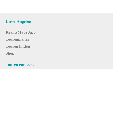
Unser Angebot
RealityMaps App
Tourenplaner
Touren finden
Shop
Touren entdecken
Schönste Wandertouren
Top-Touren
Top-Regionen
Skitouren
Infos & Service