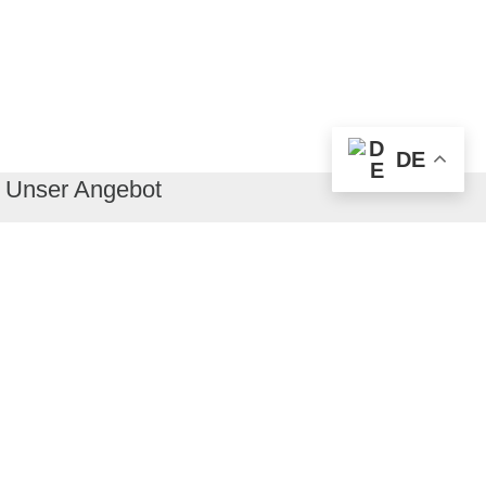
DE
Unser Angebot
RealityMaps App
Tourenplaner
Touren finden
Shop
Touren entdecken
Schönste Wandertouren
Top-Touren
Top-Regionen