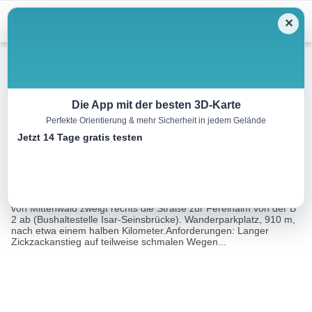
Menu
✕
Wandern
Die App mit der besten 3D-Karte
Perfekte Orientierung & mehr Sicherheit in jedem Gelände
Seinskopf, 1961 m
Jetzt 14 Tage gratis testen
11.2 km
05:15 h
1146 m
1146 m
Eine Tour von:
Rother Wanderführer Isarwinkel (Eugen E. Hüsler)
Ausgangspunkt: Bei der Isarschleife (Am Horn, Camping) nördlich
von Mittenwald zweigt rechts die Straße zur Fereinalm von der B
2 ab (Bushaltestelle Isar-Seinsbrücke). Wanderparkplatz, 910 m,
nach etwa einem halben Kilometer.Anforderungen: Langer
Zickzackanstieg auf teilweise schmalen Wegen...