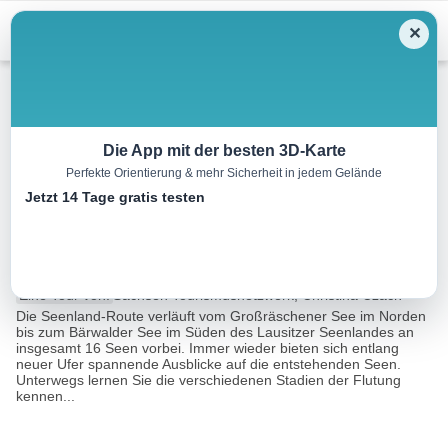
Menu
✕
Radtour
Die App mit der besten 3D-Karte
Perfekte Orientierung & mehr Sicherheit in jedem Gelände
Seenland-Route – bewegende
Jetzt 14 Tage gratis testen
Entdeckungen
187.7 km
12:41 h
293 m
293 m
Eine Tour von:
Sachsen Tourismusnetzwerk, Christina Czach
Die Seenland-Route verläuft vom Großräschener See im Norden
bis zum Bärwalder See im Süden des Lausitzer Seenlandes an
insgesamt 16 Seen vorbei. Immer wieder bieten sich entlang
neuer Ufer spannende Ausblicke auf die entstehenden Seen.
Unterwegs lernen Sie die verschiedenen Stadien der Flutung
kennen...