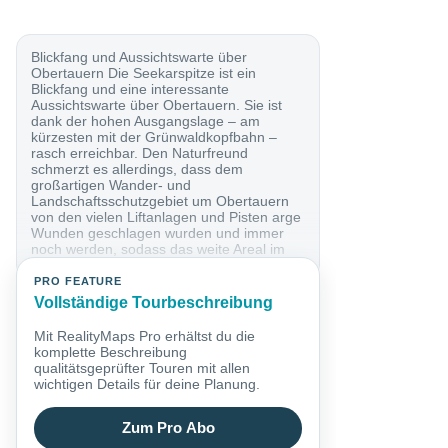
Blickfang und Aussichtswarte über
Obertauern Die Seekarspitze ist ein
Blickfang und eine interessante
Aussichtswarte über Obertauern. Sie ist
dank der hohen Ausgangslage – am
kürzesten mit der Grünwaldkopfbahn –
rasch erreichbar. Den Naturfreund
schmerzt es allerdings, dass dem
großartigen Wander- und
Landschaftsschutzgebiet um Obertauern
von den vielen Liftanlagen und Pisten arge
Wunden geschlagen wurden und immer
noch werden, sodass das weite Areal im
Sommer oft einer riesigen Baustelle...
PRO FEATURE
Vollständige Tourbeschreibung
Mit RealityMaps Pro erhältst du die
komplette Beschreibung
qualitätsgeprüfter Touren mit allen
wichtigen Details für deine Planung.
Zum Pro Abo