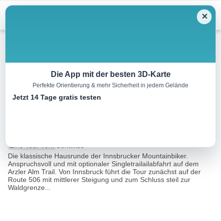
Menu
✕
Mountainbike
Die App mit der besten 3D-Karte
Perfekte Orientierung & mehr Sicherheit in jedem Gelände
Seegrube – Arzler Alm Trail
Jetzt 14 Tage gratis testen
(Nr. 506+5007)
21.0 km
00:00 h
1300 m
1500 m
Eine Tour von:
Contwise
Die klassische Hausrunde der Innsbrucker Mountainbiker.
Anspruchsvoll und mit optionaler Singletrailailabfahrt auf dem
Arzler Alm Trail. Von Innsbruck führt die Tour zunächst auf der
Route 506 mit mittlerer Steigung und zum Schluss steil zur
Waldgrenze...