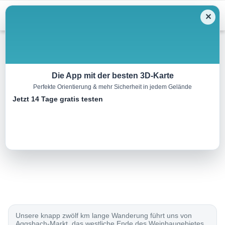
Menu
✕
Wandern
Die App mit der besten 3D-Karte
Perfekte Orientierung & mehr Sicherheit in jedem Gelände
Seeber-Rundweg
Jetzt 14 Tage gratis testen
11.6 km
03:00 h
479 m
477 m
Eine Tour von:
Outdooractive
..
Unsere knapp zwölf km lange Wanderung führt uns von
Aggsbach-Markt, das westliche Ende des Weinbaugebietes