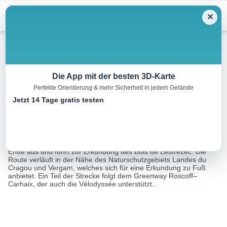
Menu
✕
Mountainbike
Die App mit der besten 3D-Karte
Perfekte Orientierung & mehr Sicherheit in jedem Gelände
Scrignac Trinivel Rundfahrt
Jetzt 14 Tage gratis testen
21.0 km
02:15 h
450 m
450 m
Eine Tour von:
RealityMap
Dieser blaue Kurs zeichnet sich durch ein markantes Gefälle am
Ende aus und führt zur Erkundung des Bois de Lestrézec. Die
Route verläuft in der Nähe des Naturschutzgebiets Landes du
Cragou und Vergam, welches sich für eine Erkundung zu Fuß
anbietet. Ein Teil der Strecke folgt dem Greenway Roscoff–
Carhaix, der auch die Vélodyssée unterstützt...