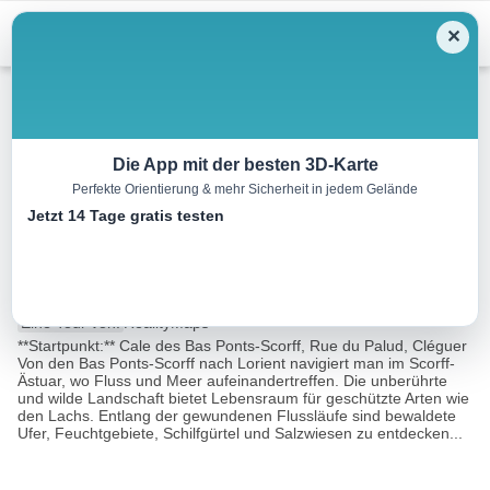
Menu
✕
Kajak
Die App mit der besten 3D-Karte
Perfekte Orientierung & mehr Sicherheit in jedem Gelände
Scorff Cléguer-Lorient Kanu
Jetzt 14 Tage gratis testen
Tour
10.4 km
02:48 h
39 m
62 m
Eine Tour von:
RealityMaps
**Startpunkt:** Cale des Bas Ponts-Scorff, Rue du Palud, Cléguer
Von den Bas Ponts-Scorff nach Lorient navigiert man im Scorff-
Ästuar, wo Fluss und Meer aufeinandertreffen. Die unberührte
und wilde Landschaft bietet Lebensraum für geschützte Arten wie
den Lachs. Entlang der gewundenen Flussläufe sind bewaldete
Ufer, Feuchtgebiete, Schilfgürtel und Salzwiesen zu entdecken...