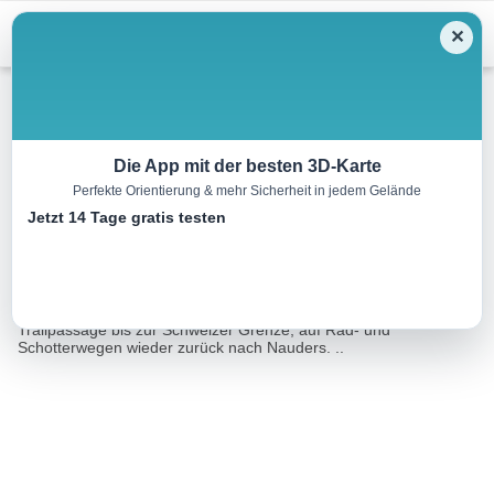
Menu
✕
Mountainbike
Die App mit der besten 3D-Karte
Perfekte Orientierung & mehr Sicherheit in jedem Gelände
Schweizrunde
Jetzt 14 Tage gratis testen
31.1 km
04:00 h
m
m
Eine Tour von:
3D RealityMaps GmbH
Rundtour in die Schweiz mit steilem Wiesenweg am Beginn,
Trailpassage bis zur Schweizer Grenze, auf Rad- und
Schotterwegen wieder zurück nach Nauders. ..