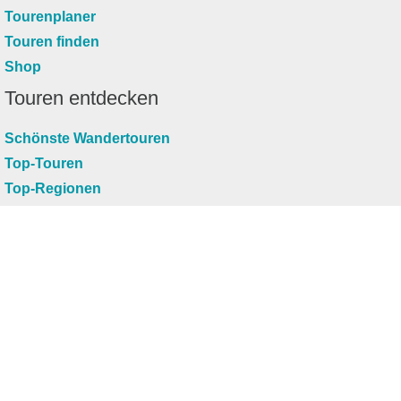
Tourenplaner
Touren finden
Shop
Touren entdecken
Schönste Wandertouren
Top-Touren
Top-Regionen
Skitouren
Infos & Service
News
FAQs
Über uns
RealityMaps