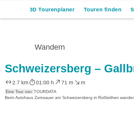
Skip
3D Tourenplaner
Touren finden
to
content
Wandern
Schweizersberg – Gallb
2.7 km
01:00 h
71 m
m
Eine Tour von:
TOURDATA
Beim Autohaus Zemsauer am Schweizersberg in Roßleithen wandern 