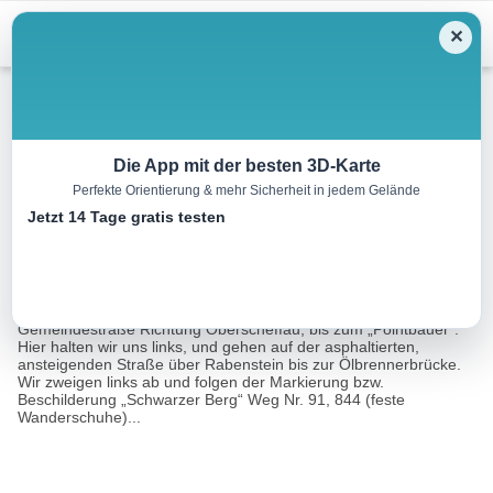
Menu
✕
Wandern
Die App mit der besten 3D-Karte
Perfekte Orientierung & mehr Sicherheit in jedem Gelände
Schwarzer Berg
Jetzt 14 Tage gratis testen
17.3 km
06:15 h
1136 m
1137 m
Eine Tour von:
Outdooractive
Vom Gasthaus „Pointwirt“ wandern wir entlang der
Gemeindestraße Richtung Oberscheffau, bis zum „Pointbauer“.
Hier halten wir uns links, und gehen auf der asphaltierten,
ansteigenden Straße über Rabenstein bis zur Ölbrennerbrücke.
Wir zweigen links ab und folgen der Markierung bzw.
Beschilderung „Schwarzer Berg“ Weg Nr. 91, 844 (feste
Wanderschuhe)...