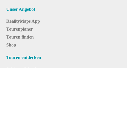
Unser Angebot
RealityMaps App
Tourenplaner
Touren finden
Shop
Touren entdecken
Schönste Wandertouren
Top-Touren
Top-Regionen
Skitouren
Infos & Service
News
FAQs