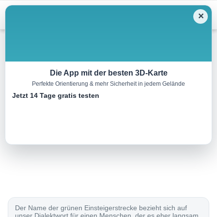
Menu
✕
Mountainbike
Die App mit der besten 3D-Karte
Perfekte Orientierung & mehr Sicherheit in jedem Gelände
Schtirggar Line (6058)
Jetzt 14 Tage gratis testen
1.3 km
00:10 h
m
90 m
Eine Tour von:
Outdooractive
..
Der Name der grünen Einsteigerstrecke bezieht sich auf
unser Dialektwort für einen Menschen, der es eher langsam