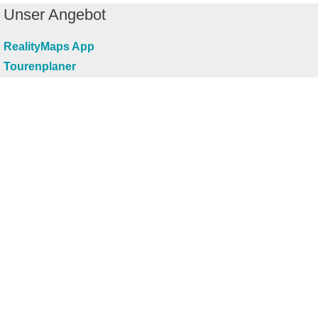
Unser Angebot
RealityMaps App
Tourenplaner
Touren finden
Shop
Touren entdecken
Schönste Wandertouren
Top-Touren
Top-Regionen
Skitouren
Infos & Service
News
FAQs