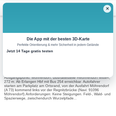
Menu
✕
Wandern
Die App mit der besten 3D-Karte
Perfekte Orientierung & mehr Sicherheit in jedem Gelände
Schöpfräder von Möhrendorf
Jetzt 14 Tage gratis testen
9.3 km
02:15 h
20 m
20 m
Eine Tour
Rother Wanderführer Rund um Nürnberg (Gerhard
von:
Heimler, Wolfgang Schmieg)
Ausgangspunkt: Möhrendorf, Bushaltestelle »Möhrendorf Mitte«,
272 m. Ab Erlangen Hbf mit Bus 254 erreichbar. Autofahrer
starten am Parkplatz am Ortsrand, von der Ausfahrt Möhrendorf
(A 73) kommend links vor der Regnitzbrücke (Navi: 91096
Möhrendorf).Anforderungen: Keine Steigungen. Feld-, Wald- und
Spazierwege, zwischendurch Wurzelpfade...