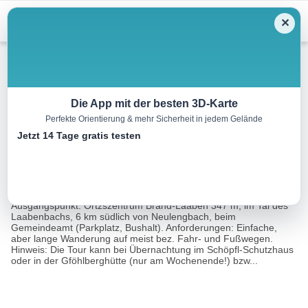
Menu
✕
Wandern
Die App mit der besten 3D-Karte
Perfekte Orientierung & mehr Sicherheit in jedem Gelände
Schöpfl-Gföhlberg-Runde
Jetzt 14 Tage gratis testen
22.1 km
07:00 h
819 m
819 m
Eine Tour
Rother Wanderführer Wiener Hausberge Nord (Franz
von:
Hauleitner, Rudolf Hauleitner)
Ausgangspunkt: Ortzszentrum Brand-Laaben 347 m, im Tal des
Laabenbachs, 6 km südlich von Neulengbach, beim
Gemeindeamt (Parkplatz, Bushalt). Anforderungen: Einfache,
aber lange Wanderung auf meist bez. Fahr- und Fußwegen.
Hinweis: Die Tour kann bei Übernachtung im Schöpfl-Schutzhaus
oder in der Gföhlberghütte (nur am Wochenende!) bzw...