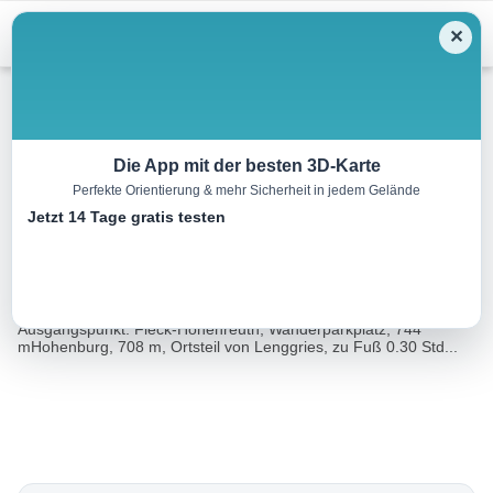
Menu
✕
Wandern
Die App mit der besten 3D-Karte
Perfekte Orientierung & mehr Sicherheit in jedem Gelände
Schönberg, 1620 m
Jetzt 14 Tage gratis testen
13.8 km
05:45 h
904 m
904 m
Eine Tour
Rother Wanderführer Münchner Wanderberge
von:
(Siegfried Garnweidner)
Ausgangspunkt: Fleck-Hohenreuth, Wanderparkplatz, 744
mHohenburg, 708 m, Ortsteil von Lenggries, zu Fuß 0.30 Std...