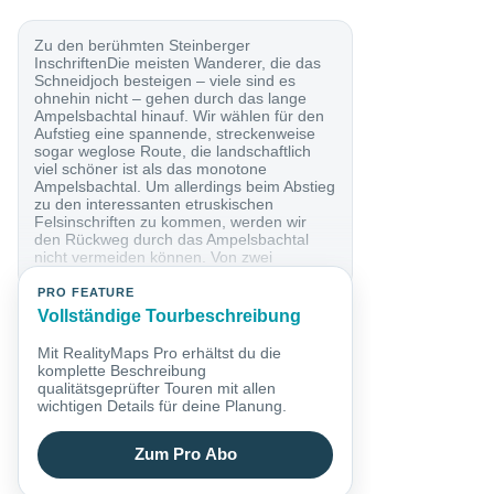
Zu den berühmten Steinberger
InschriftenDie meisten Wanderer, die das
Schneidjoch besteigen – viele sind es
ohnehin nicht – gehen durch das lange
Ampelsbachtal hinauf. Wir wählen für den
Aufstieg eine spannende, streckenweise
sogar weglose Route, die landschaftlich
viel schöner ist als das monotone
Ampelsbachtal. Um allerdings beim Abstieg
zu den interessanten etruskischen
Felsinschriften zu kommen, werden wir
den Rückweg durch das Ampelsbachtal
nicht vermeiden können. Von zwei
Wanderern sind...
PRO FEATURE
Vollständige Tourbeschreibung
Mit RealityMaps Pro erhältst du die
komplette Beschreibung
qualitätsgeprüfter Touren mit allen
wichtigen Details für deine Planung.
Zum Pro Abo