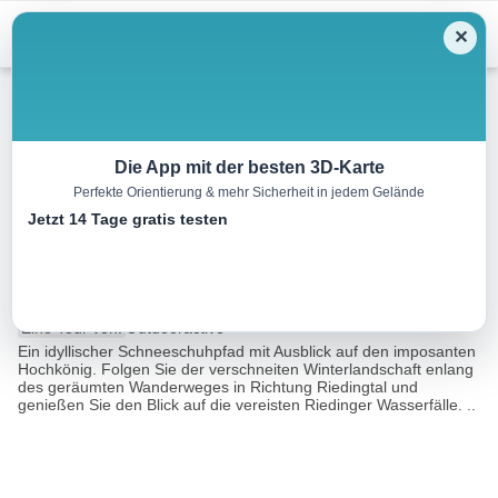
Menu
✕
Schneeschuh
Die App mit der besten 3D-Karte
Perfekte Orientierung & mehr Sicherheit in jedem Gelände
Schneeschuhwanderung
Jetzt 14 Tage gratis testen
Riedingtal
1.9 km
01:30 h
135 m
5 m
Eine Tour von:
Outdooractive
Ein idyllischer Schneeschuhpfad mit Ausblick auf den imposanten
Hochkönig. Folgen Sie der verschneiten Winterlandschaft enlang
des geräumten Wanderweges in Richtung Riedingtal und
genießen Sie den Blick auf die vereisten Riedinger Wasserfälle. ..