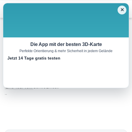
Skip
Menu
✕
to
content
Schneeschuh
Die App mit der besten 3D-Karte
Perfekte Orientierung & mehr Sicherheit in jedem Gelände
Schneeschuhtrail Ober
Jetzt 14 Tage gratis testen
Altösch
8.0 km
03:35 h
340 m
340 m
Eine Tour von:
SchweizMobil
..