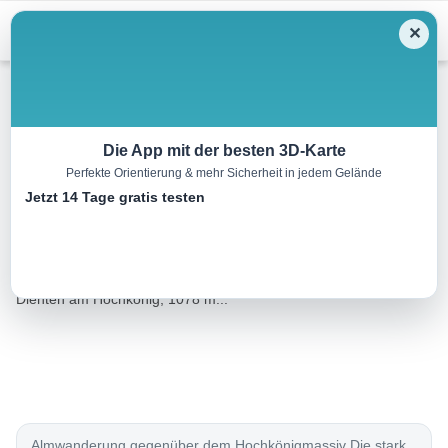
Menu
✕
Wandern
Die App mit der besten 3D-Karte
Perfekte Orientierung & mehr Sicherheit in jedem Gelände
Schneebergkreuz, 1939 m
Jetzt 14 Tage gratis testen
12.0 km
04:30 h
753 m
753 m
Eine Tour von:
Rother Wanderführer Hochkönig (Sepp Brandl)
Ausgangspunkt: Talorte: Mühlbach am Hochkönig, 859 m;
Dienten am Hochkönig, 1078 m...
Almwanderung gegenüber dem Hochkönigmassiv Die stark