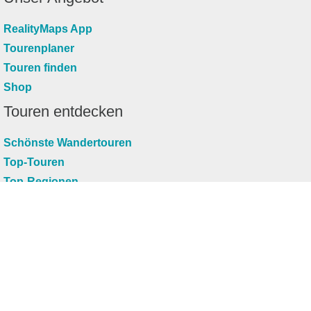
RealityMaps App
Tourenplaner
Touren finden
Shop
Touren entdecken
Schönste Wandertouren
Top-Touren
Top-Regionen
Skitouren
Infos & Service
News
FAQs
Über uns