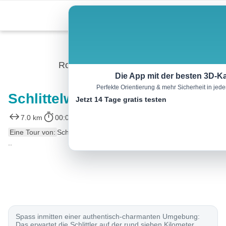
Skip
Menu
to
content
Rodeln
Die App mit der besten 3D-Ka
Perfekte Orientierung & mehr Sicherheit in je
Schlittelweg Blatten–Belalp
Jetzt 14 Tage gratis testen
7.0 km
00:00 h
m
780 m
Eine Tour von:
SchweizMobil
..
Spass inmitten einer authentisch-charmanten Umgebung:
Das erwartet die Schlittler auf der rund sieben Kilometer