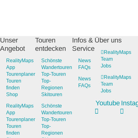
Unser
Touren
Infos &
Über uns
Angebot
entdecken
Service
RealityMaps
Team
RealityMaps
Schönste
News
Jobs
App
Wandertouren
FAQs
Tourenplaner
Top-Touren
RealityMaps
News
Touren
Top-
Team
FAQs
finden
Regionen
Jobs
Shop
Skitouren
Youtube
Insta
RealityMaps
Schönste
App
Wandertouren
Tourenplaner
Top-Touren
Touren
Top-
finden
Regionen