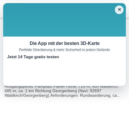
Menu
✕
Wandern
Die App mit der besten 3D-Karte
Perfekte Orientierung & mehr Sicherheit in jedem Gelände
Schellenberg – Havran
Jetzt 14 Tage gratis testen
13.0 km
03:30 h
348 m
348 m
Eine Tour
Rother Wanderführer Oberpfälzer Wald (Eva
von:
Krötz)
Ausgangspunkt: Parkplatz Planer Höhe, 714 m, von Waldkirch,
685 m, ca. 1 km Richtung Georgenberg (Navi: 92697
Waldkirch/Georgenberg).Anforderungen: Rundwanderung, ca...