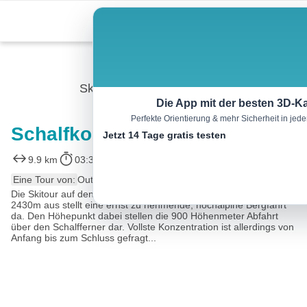
Skip
Menu
to
content
Skitour
Die App mit der besten 3D-Ka
Perfekte Orientierung & mehr Sicherheit in je
Schalfkogel
Jetzt 14 Tage gratis testen
9.9 km
03:30 h
1090 m
1090 m
Eine Tour von:
Outdooractive
Die Skitour auf den Schalfkogel 3537m von der Langtalereckhütte
2430m aus stellt eine ernst zu nehmende, hochalpine Bergfahrt
da. Den Höhepunkt dabei stellen die 900 Höhenmeter Abfahrt
über den Schalfferner dar. Vollste Konzentration ist allerdings von
Anfang bis zum Schluss gefragt...