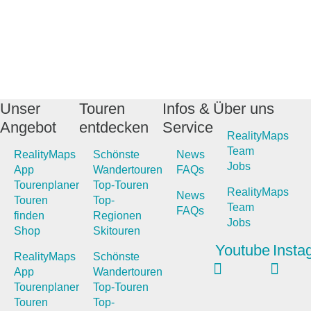
Unser
Touren
Infos &
Über uns
Angebot
entdecken
Service
RealityMaps
Team
RealityMaps
Schönste
News
Jobs
App
Wandertouren
FAQs
Tourenplaner
Top-Touren
RealityMaps
News
Touren
Top-
Team
FAQs
finden
Regionen
Jobs
Shop
Skitouren
Youtube
Insta
RealityMaps
Schönste
App
Wandertouren
Tourenplaner
Top-Touren
Touren
Top-