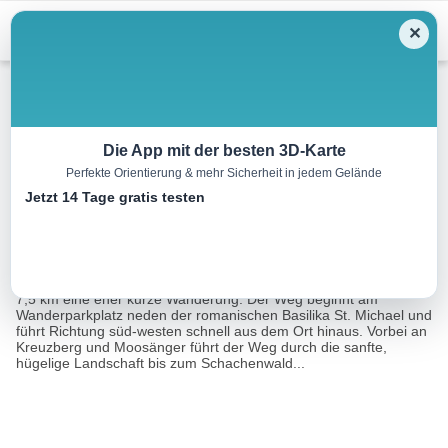
Menu
✕
Wandern
Die App mit der besten 3D-Karte
Perfekte Orientierung & mehr Sicherheit in jedem Gelände
Schachenwaldrunde
Jetzt 14 Tage gratis testen
7.6 km
02:00 h
21 m
23 m
Eine Tour von:
Tourismusverband Pfaffenwinkel
Die Schachenwaldrunde süd-westlich von Altenstadt ist mit ca.
7,5 km eine eher kurze Wanderung. Der Weg beginnt am
Wanderparkplatz neden der romanischen Basilika St. Michael und
führt Richtung süd-westen schnell aus dem Ort hinaus. Vorbei an
Kreuzberg und Moosänger führt der Weg durch die sanfte,
hügelige Landschaft bis zum Schachenwald...