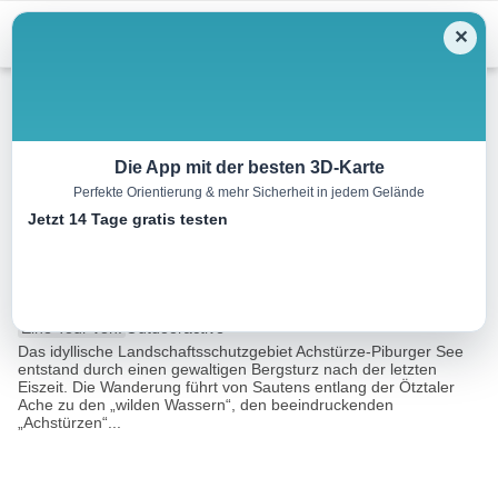
Menu
✕
Wandern
Die App mit der besten 3D-Karte
Perfekte Orientierung & mehr Sicherheit in jedem Gelände
Sautens – Oetz – Piburger See
Jetzt 14 Tage gratis testen
– Sautens
9.7 km
03:30 h
457 m
457 m
Eine Tour von:
Outdooractive
Das idyllische Landschaftsschutzgebiet Achstürze-Piburger See
entstand durch einen gewaltigen Bergsturz nach der letzten
Eiszeit. Die Wanderung führt von Sautens entlang der Ötztaler
Ache zu den „wilden Wassern“, den beeindruckenden
„Achstürzen“...