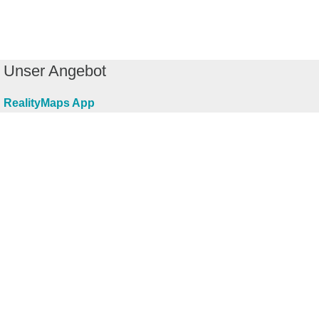
Unser Angebot
RealityMaps App
Tourenplaner
Touren finden
Shop
Touren entdecken
Schönste Wandertouren
Top-Touren
Top-Regionen
Skitouren
Infos & Service