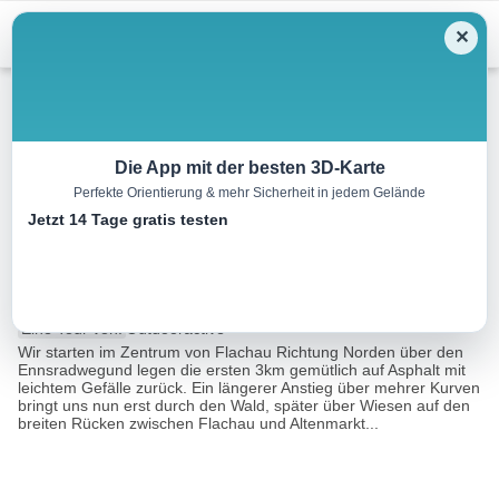
Menu
✕
Winterwandern
Die App mit der besten 3D-Karte
Perfekte Orientierung & mehr Sicherheit in jedem Gelände
Sattelbauer-Runde Flachau
Jetzt 14 Tage gratis testen
(SW 31)
12.9 km
01:50 h
470 m
470 m
Eine Tour von:
Outdooractive
Wir starten im Zentrum von Flachau Richtung Norden über den
Ennsradwegund legen die ersten 3km gemütlich auf Asphalt mit
leichtem Gefälle zurück. Ein längerer Anstieg über mehrer Kurven
bringt uns nun erst durch den Wald, später über Wiesen auf den
breiten Rücken zwischen Flachau und Altenmarkt...